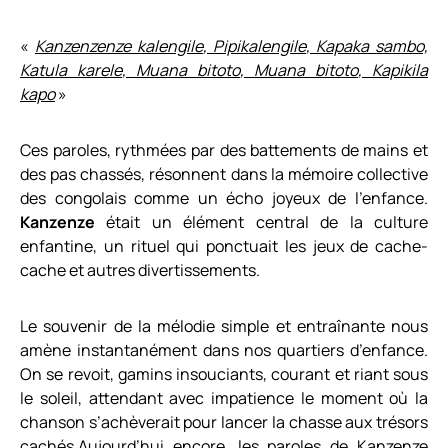
«
Kanzenzenze
kalengile
,
Pipikalengile
,
Kapaka
sambo,
Katula
karele
,
Muana
bitoto
,
Muana
bitoto
,
Kapikila
kapo
»
Ces paroles, rythmées par des battements de mains et
des pas chassés, résonnent dans la mémoire collective
des
c
ongolais comme un écho joyeux de l’enfance.
Kanzenze
était un élément central de la culture
enfantine, un rituel qui ponctuait les jeux de cache-
cache et autres divertissements.
Le souvenir de la mélodie simple et entraînante nous
amène
instantanément dans
nos quartiers d’enfance
.
On se revoit, gamins insouciants, courant et riant sous
le soleil, attendant avec impatience le moment où la
chanson s’achèverait pour lancer la chasse aux trésors
cachés.
Aujourd’hui encore, les paroles de
Kanzenze