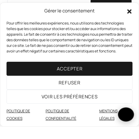
S'INSCRIRE
Gérer le consentement
Pour offrir les meilleures expériences, nous utilisons des technologies
telles que les cookies pour stocker et/ou accéder aux informations des
appareils. Le fait de consentir à ces technologies nous permettra de traiter
des données telles que le comportement de navigation ou les ID uniques
sur ce site. Le fait de ne pas consentir ou de retirer son consentement peut
avoir un effet négatif sur certaines caractéristiques et fonctions.
13
ACCEPTER
Accueil
Articles
Article partenaire
REFUSER
Distribution améliorée
À propos
Nous Contacter
Mentions légales
Politique de confidentialité
VOIR LES PRÉFÉRENCES
Politique de cookies
Foire aux questions
POLITIQUE DE
POLITIQUE DE
MENTIONS
Copyright © 2026 FUTUMUNA
COOKIES
CONFIDENTIALITÉ
LÉGALES