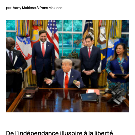
par
Vany Makiese & Pons Makiese
CULTURE
HISTOIRE
POLITIQUE
De l’indépendance illusoire à la liberté