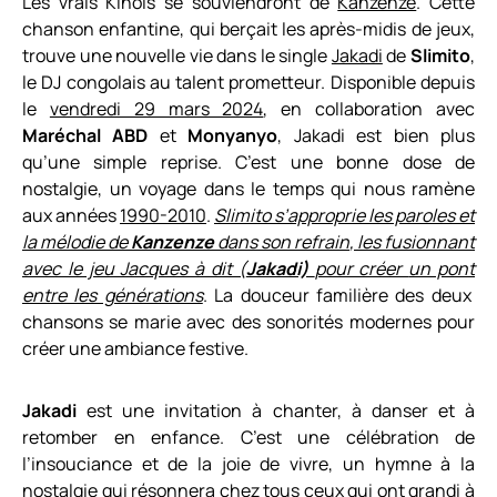
Les vrais Kinois se souviendront de
Kanzenze
.
Cette
chanson enfantine, qui berçait les après-midis de jeu
x
,
trouve une nouvelle vie dans le single
Jakadi
de
Slimito
,
le DJ congolais au talent prometteur. Disponible depuis
le
vendredi 29 mars 2024
, en collaboration avec
Maréchal ABD
et
Monyanyo
,
Jakadi
est bien plus
qu’une simple reprise.
C’est une
bonne dose de
nostalgie
, un voyage dans le temps qui nous ramène
aux années
1990-2010
.
Slimito
s’approprie les paroles et
la mélodie de
Kanzenze
dans son refrain
, les fusionnant
avec le jeu Jacques à dit (
Jakadi)
pour créer
un pont
entre les générations
.
La douceur familière des deux
chansons se marie avec des sonorités modernes pour
créer une
ambiance
festive.
Jakadi
est une invitation à chanter, à danser et à
retomber en enfance. C’est une célébration de
l’insouciance et de la joie de vivre, un hymne à la
nostalgie qui résonnera chez tous ceux qui ont grandi à