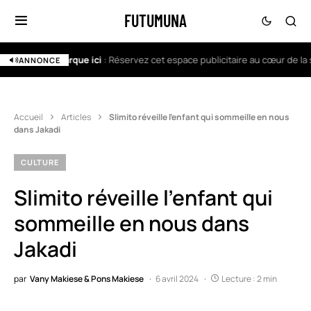
FUTUMUNA
Votre marque ici
: Réservez cet espace publicitaire au cœur de la scè
V
ANNONCE
Accueil
Articles
Slimito réveille l’enfant qui sommeille en nous
dans Jakadi
CULTURE
Slimito réveille l’enfant qui
sommeille en nous dans
Jakadi
par
Vany Makiese & Pons Makiese
6 avril 2024
Lecture : 2 min