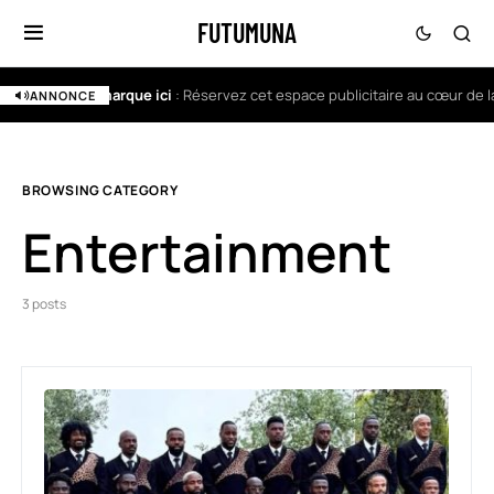
FUTUMUNA
Votre marque ici
: Réservez cet espace publicitaire au cœur de la
V
ANNONCE
BROWSING CATEGORY
Entertainment
3 posts