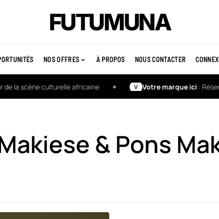
FUTUMUNA
PORTUNITÉS
NOS OFFRES
À PROPOS
NOUS CONTACTER
CONNEX
la scène culturelle africaine
Votre marque ici
: Réservez
V
Makiese & Pons Ma