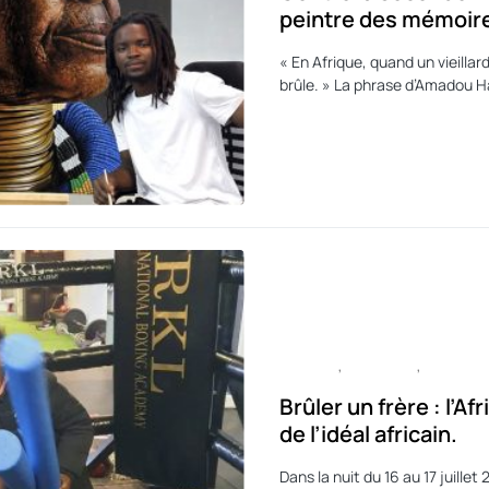
peintre des mémoire
« En Afrique, quand un vieillar
brûle. » La phrase d’Amadou
CULTURE
POLITIQUE
SPORT
Brûler un frère : l’Af
de l’idéal africain.
Dans la nuit du 16 au 17 juill