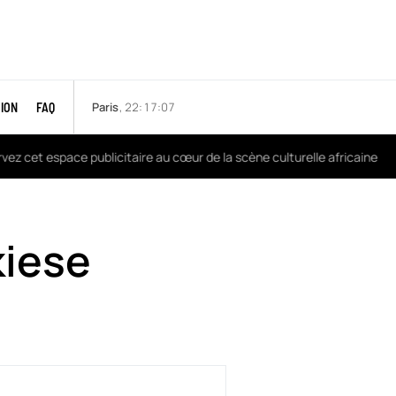
Paris
, 22:17:09
ION
FAQ
 cet espace publicitaire au cœur de la scène culturelle africaine
kiese