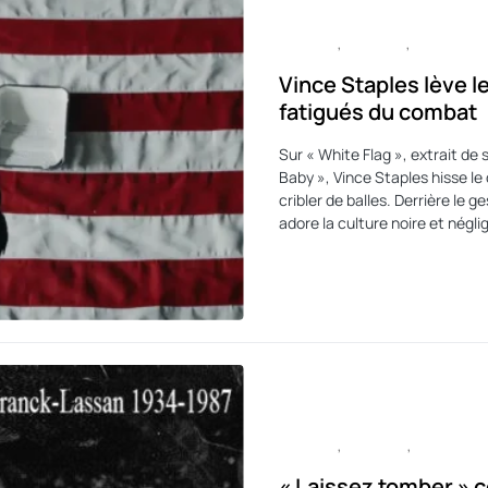
CULTURE
MUSIQUE
POLITIQUE
Vince Staples lève l
fatigués du combat
Sur « White Flag », extrait de
Baby », Vince Staples hisse le
cribler de balles. Derrière le 
adore la culture noire et néglig
CULTURE
HISTOIRE
MUSIQUE
« Laissez tomber » c