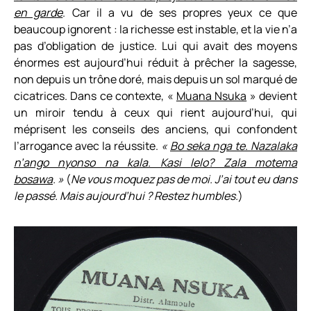
en garde
. Car il a vu de ses propres yeux ce que
beaucoup ignorent : la richesse est instable, et la vie n’a
pas d’obligation de justice. Lui qui avait des moyens
énormes est aujourd’hui réduit à prêcher la sagesse,
non depuis un trône doré, mais depuis un sol marqué de
cicatrices. Dans ce contexte, «
Muana Nsuka
» devient
un miroir tendu à ceux qui rient aujourd’hui, qui
méprisent les conseils des anciens, qui confondent
l’arrogance avec la réussite.
«
Bo seka nga te. Nazalaka
n’ango nyonso na kala. Kasi lelo? Zala motema
bosawa
. »
(
Ne vous moquez pas de moi. J’ai tout eu dans
le passé. Mais aujourd’hui ? Restez humbles.
)