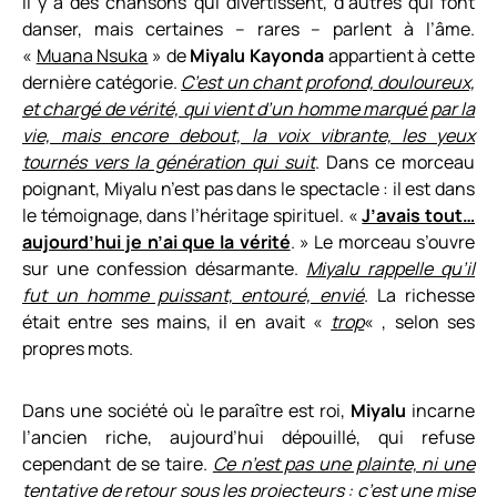
Il y a des chansons qui divertissent, d’autres qui font
danser, mais certaines – rares – parlent à l’âme.
«
Muana Nsuka
» de
Miyalu Kayonda
appartient à cette
dernière catégorie.
C’est un chant profond, douloureux,
et chargé de vérité, qui vient d’un homme marqué par la
vie, mais encore debout, la voix vibrante, les yeux
tournés vers la génération qui suit
. Dans ce morceau
poignant, Miyalu n’est pas dans le spectacle : il est dans
le témoignage, dans l’héritage spirituel. «
J’avais tout…
aujourd’hui je n’ai que la vérité
. » Le morceau s’ouvre
sur une confession désarmante.
Miyalu rappelle qu’il
fut un homme puissant, entouré, envié
. La richesse
était entre ses mains, il en avait «
trop
« , selon ses
propres mots.
Dans une société où le paraître est roi,
Miyalu
incarne
l’ancien riche, aujourd’hui dépouillé, qui refuse
cependant de se taire.
Ce n’est pas une plainte, ni une
tentative de retour sous les projecteurs : c’est une mise