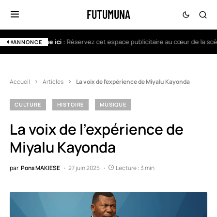
FUTUMUNA
Votre marque ici
: Réservez cet espace publicitaire au cœur de la scène 
ANNONCE
Accueil
Articles
La voix de l’expérience de Miyalu Kayonda
CULTURE
HISTOIRE
MUSIQUE
La voix de l’expérience de
Miyalu Kayonda
par
Pons MAKIESE
27 juin 2025
Lecture : 3 min